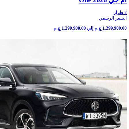
ام جي One 2026
2 طراز
السعر الرسمي
1,299,900.00 ج.م
إلي
1,299,900.00 ج.م