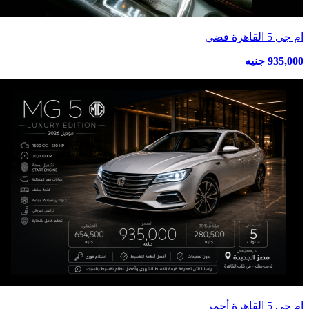
ام جي 5 القاهرة فضي
935,000 جنيه
ام جي 5 القاهرة أحمر