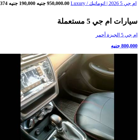
ام جي 5 2026 | اتوماتيك / Luxury
950,000.00 جنيه
190,000 جنيه
13,374
سيارات ام جي 5 مستعملة
ام جي 5 الجيزة أحمر
800,000 جنيه