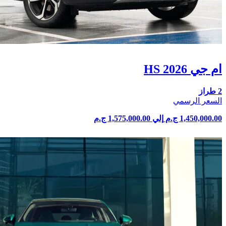
ام جي HS 2026
2 طراز
السعر الرسمي
1,450,000.00 ج.م
إلي
1,575,000.00 ج.م