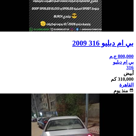
بي ام دبليو 316 2009
800,000
ج.م
بي ام دبليو
316
أبيض
310,000 كم
القاهرة
calendar_month
منذ يوم