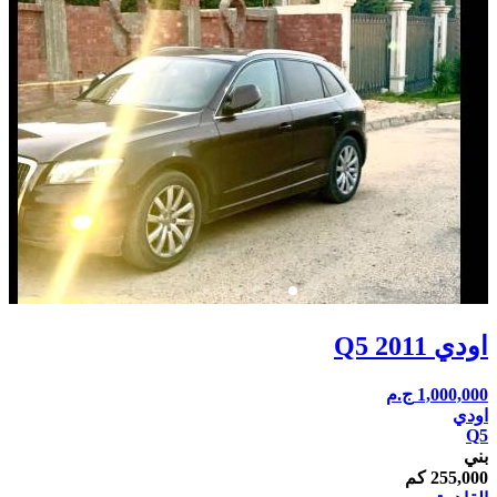
اودي Q5 2011
1,000,000
ج.م
اودي
Q5
بني
255,000 كم