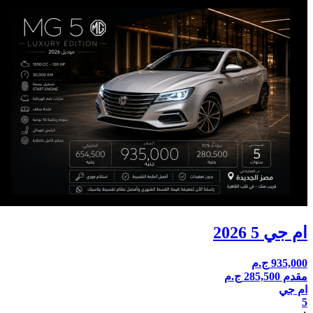
ام جي 5 2026
935,000
ج.م
مقدم 285,500
ج.م
ام جي
5