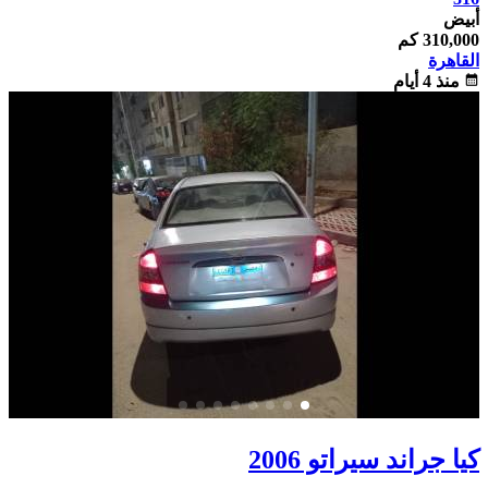
أبيض
310,000 كم
القاهرة
calendar_month
منذ 4 أيام
كيا جراند سيراتو 2006