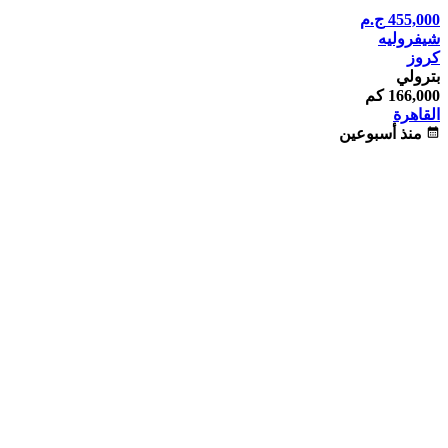
455,000
ج.م
شيفروليه
كروز
بترولي
166,000 كم
القاهرة
calendar_month
منذ أسبوعين