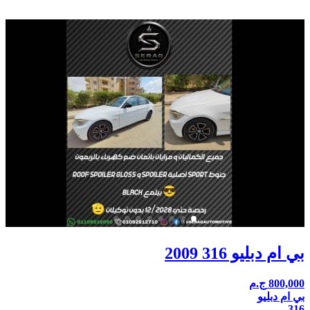
بي ام دبليو 316 2009
800,000
ج.م
بي ام دبليو
316