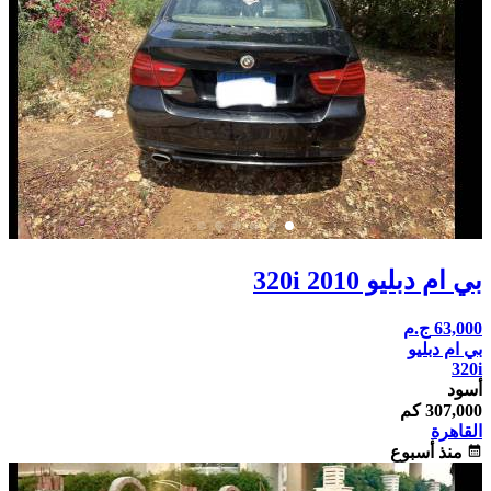
بي ام دبليو 320i 2010
63,000
ج.م
بي ام دبليو
320i
أسود
307,000 كم
القاهرة
calendar_month
منذ أسبوع