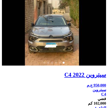
سيتروين C4 2022
950,000
ج.م
سيتروين
C4
فضي
102,000 كم
القاهرة