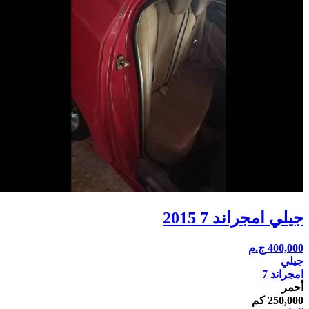
جيلي امجراند 7 2015
400,000
ج.م
جيلي
امجراند 7
أحمر
250,000 كم