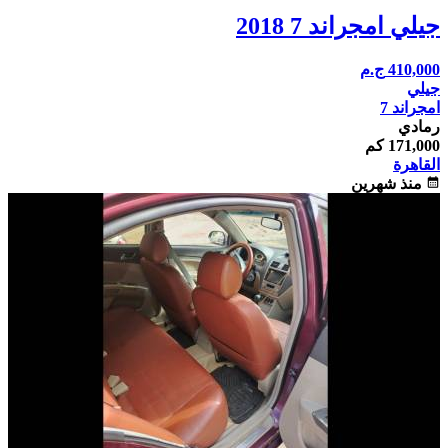
جيلي امجراند 7 2018
410,000
ج.م
جيلي
امجراند 7
رمادي
171,000 كم
القاهرة
calendar_month
منذ شهرين