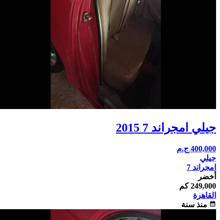
جيلي امجراند 7 2015
400,000
ج.م
جيلي
امجراند 7
أخضر
249,000 كم
القاهرة
calendar_month
منذ سنة