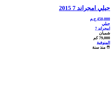
جيلي امجراند 7 2015
450,000
ج.م
جيلي
امجراند 7
شمبان
79,000 كم
المنوفية
calendar_month
منذ سنة