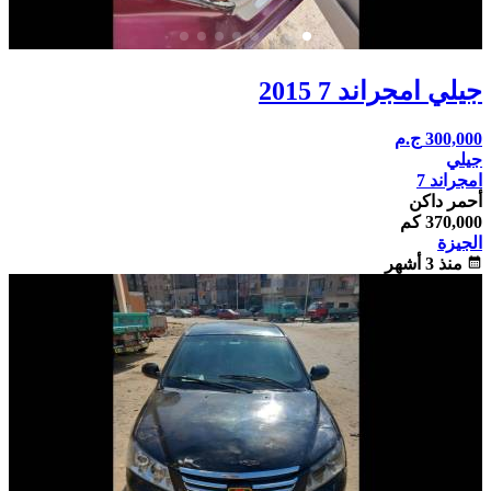
جيلي امجراند 7 2015
300,000
ج.م
جيلي
امجراند 7
أحمر داكن
370,000 كم
الجيزة
calendar_month
منذ 3 أشهر