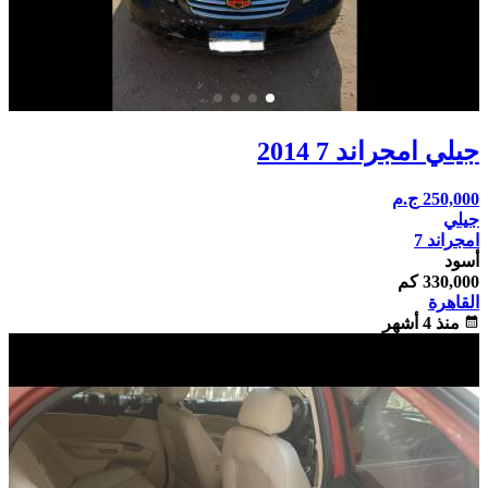
جيلي امجراند 7 2014
250,000
ج.م
جيلي
امجراند 7
أسود
330,000 كم
القاهرة
calendar_month
منذ 4 أشهر