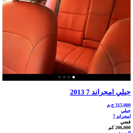
جيلي امجراند 7 2013
315,000
ج.م
جيلي
امجراند 7
فضي
206,000 كم