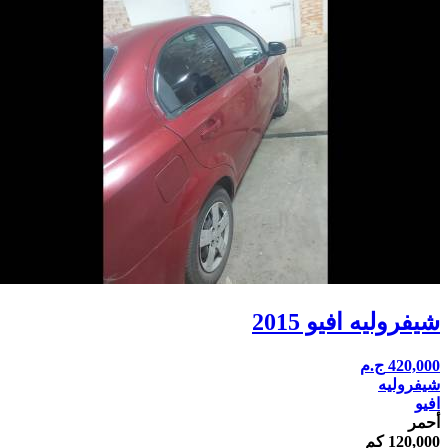
شيفروليه افيو 2015
420,000
ج.م
شيفروليه
افيو
أحمر
120,000 كم