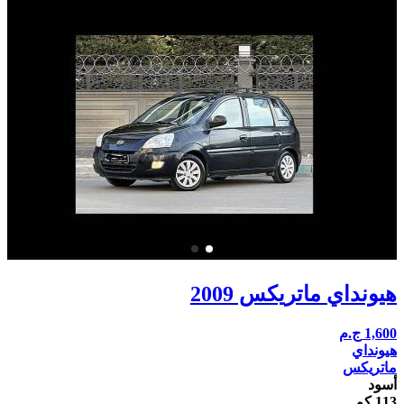
هيونداي ماتريكس 2009
1,600
ج.م
هيونداي
ماتريكس
أسود
113 كم