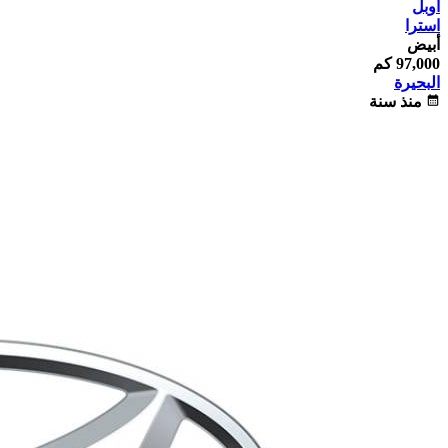
اوبل
استرا
أبيض
97,000 كم
البحيرة
calendar_month
منذ سنة