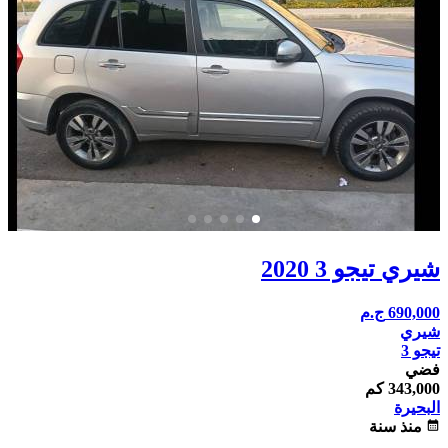
شيري تيجو 3 2020
690,000
ج.م
شيري
تيجو 3
فضي
343,000 كم
البحيرة
calendar_month
منذ سنة