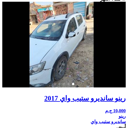
رينو سانديرو ستيب واي 2017
10,000
ج.م
رينو
سانديرو ستيب واي
أبيض