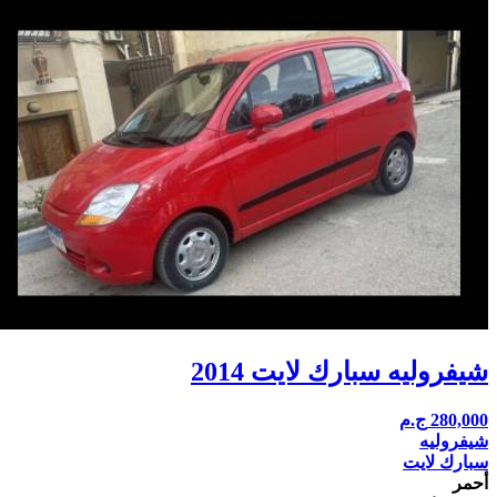
شيفروليه سبارك لايت 2014
280,000
ج.م
شيفروليه
سبارك لايت
أحمر