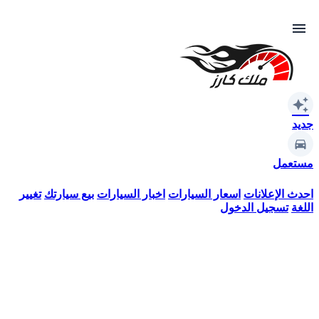
menu
auto_awesome
جديد
مستعمل
احدث الإعلانات
اسعار السيارات
اخبار السيارات
بيع سيارتك
تغيير
اللغة
تسجيل الدخول