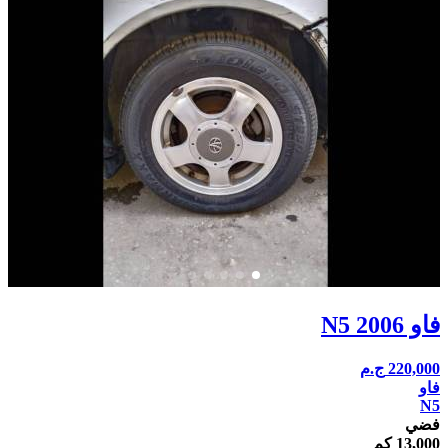
فاو N5 2006
220,000
ج.م
فاو
N5
فضي
13,000 كم