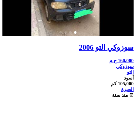
سوزوكي التو 2006
160,000
ج.م
سوزوكي
التو
أسود
105,000 كم
الجيزة
calendar_month
منذ سنة