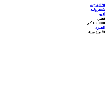
4,020
ج.م
شيفروليه
افيو
فضي
100,000 كم
الجيزة
calendar_month
منذ سنة