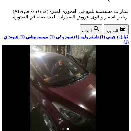
سيارات مستعملة للبيع في العجوزة الجيزة (Al Agouzah Giza)
ارخص اسعار واقوى عروض السيارات المستعملة في العجوزة
search
directions_car
العجوزة
البحث
كيا (2)
جيلي (1)
شيفروليه (1)
سوزوكي (1)
ميتسوبيشي (1)
هيونداي
(1)