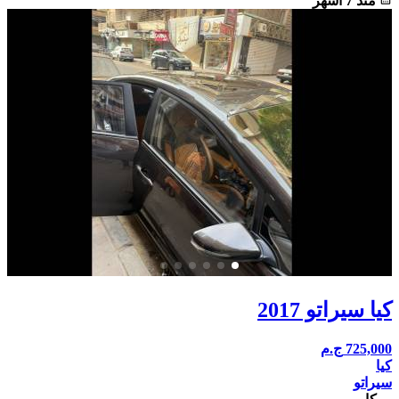
منذ 7 أشهر
كيا سيراتو 2017
725,000
ج.م
كيا
سيراتو