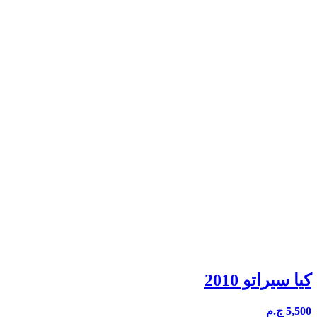
كيا سيراتو 2010
5,500
ج.م