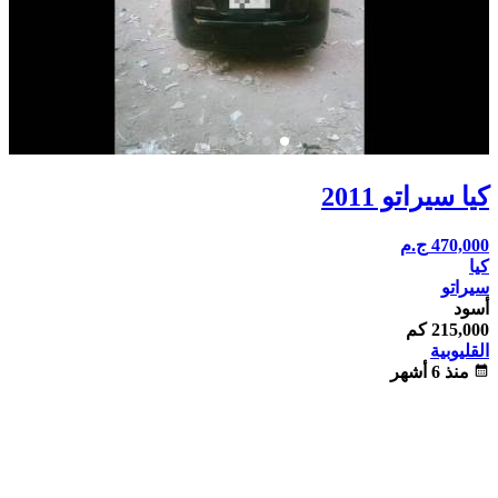
كيا سيراتو 2011
470,000
ج.م
كيا
سيراتو
أسود
215,000 كم
القليوبية
calendar_month
منذ 6 أشهر