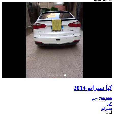
كيا سيراتو 2014
780,000
ج.م
كيا
سيراتو
أبيض