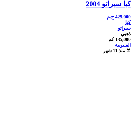
كيا سيراتو 2004
425,000
ج.م
كيا
سيراتو
ذهبي
135,000 كم
القليوبية
calendar_month
منذ 11 شهر