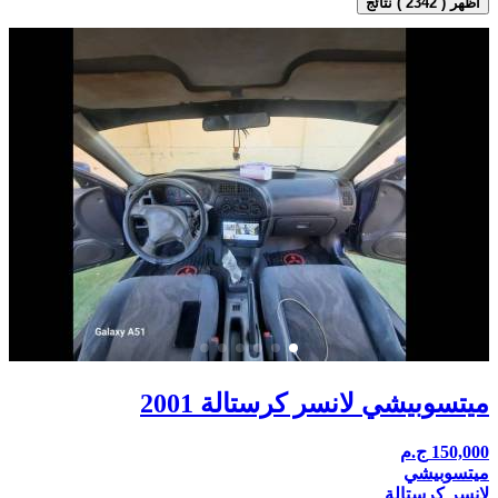
اظهر ( 2342 ) نتائج
ميتسوبيشي لانسر كرستالة 2001
150,000
ج.م
ميتسوبيشي
لانسر كرستالة