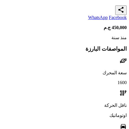
share
WhatsApp
Facebook
450,000
ج.م
منذ سنة
المواصفات البارزة
water_pump
سعة المحرك
1600
auto_transmission
ناقل الحركة
اوتوماتيك
directions_car