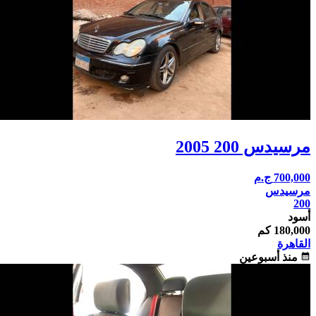
مرسيدس 200 2005
700,000
ج.م
مرسيدس
200
أسود
180,000 كم
القاهرة
calendar_month
منذ أسبوعين