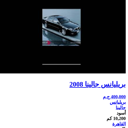
بريليانس جالينا 2008
400,000
ج.م
بريليانس
جالينا
أسود
10,200 كم
القاهرة