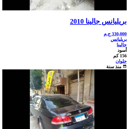
بريليانس جالينا 2010
330,000
ج.م
بريليانس
جالينا
أسود
156 كم
حلوان
calendar_month
منذ سنة