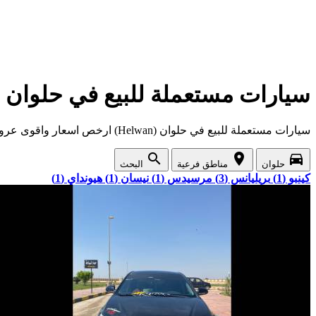
سيارات مستعملة للبيع في حلوان (Helwan)
سيارات مستعملة للبيع في حلوان (Helwan) ارخص اسعار واقوى عروض السيارات المستعملة في حلوان
search
location_on
directions_car
حلوان
مناطق فرعية
البحث
كينبو (1)
بريليانس (3)
مرسيدس (1)
نيسان (1)
هيونداي (1)