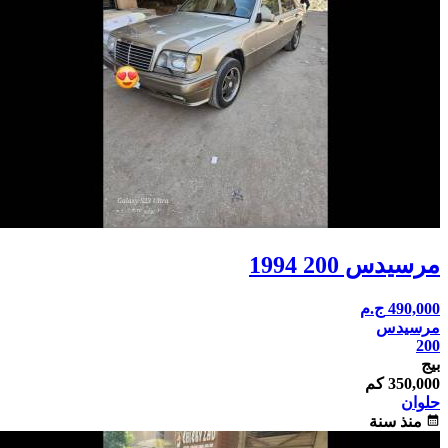
مرسيدس 200 1994
490,000
ج.م
مرسيدس
200
بيج
350,000 كم
حلوان
calendar_month
منذ سنة