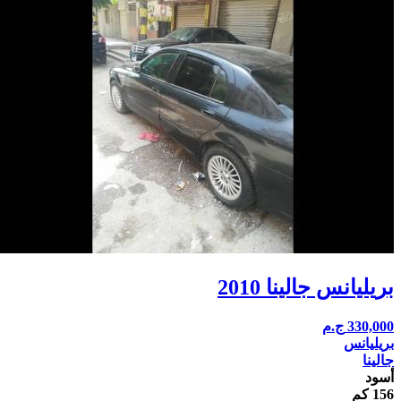
بريليانس جالينا 2010
330,000
ج.م
بريليانس
جالينا
أسود
156 كم