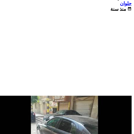
حلوان
calendar_month
منذ سنة