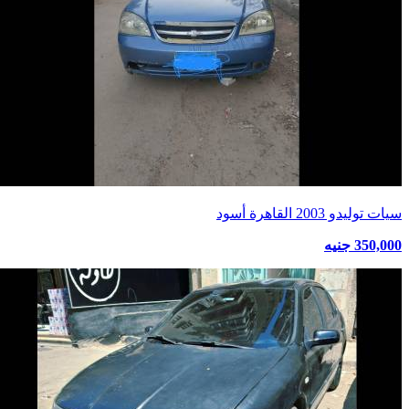
سيات توليدو 2003 القاهرة أسود
350,000 جنيه