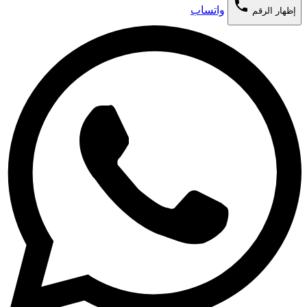
phone
واتساب
إظهار الرقم