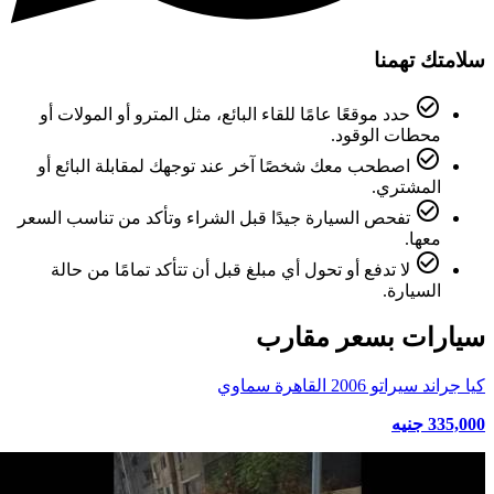
سلامتك تهمنا
check_circle_outline
حدد موقعًا عامًا للقاء البائع، مثل المترو أو المولات أو
محطات الوقود.
check_circle_outline
اصطحب معك شخصًا آخر عند توجهك لمقابلة البائع أو
المشتري.
check_circle_outline
تفحص السيارة جيدًا قبل الشراء وتأكد من تناسب السعر
معها.
check_circle_outline
لا تدفع أو تحول أي مبلغ قبل أن تتأكد تمامًا من حالة
السيارة.
سيارات بسعر مقارب
كيا جراند سيراتو 2006 القاهرة سماوي
335,000 جنيه