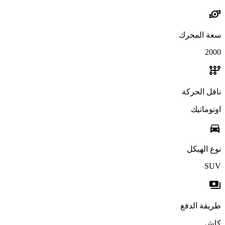
water_pump
سعة المحرك
2000
auto_transmission
ناقل الحركة
اوتوماتيك
directions_car
نوع الهيكل
SUV
payments
طريقة الدفع
كاش