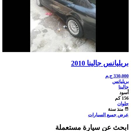
بريليانس جالينا 2010
330,000
ج.م
بريليانس
جالينا
أسود
156 كم
حلوان
calendar_month
منذ سنة
عرض جميع السيارات
ابحث عن سيارة مستعملة