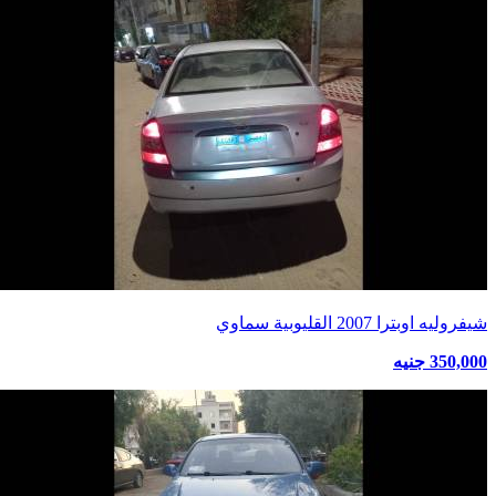
شيفروليه اوبترا 2007 القليوبية سماوي
350,000 جنيه