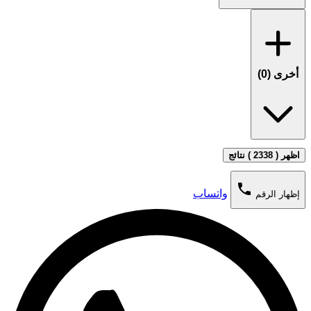
أخرى (
0
)
اظهر ( 2338 ) نتائج
phone
واتساب
إظهار الرقم