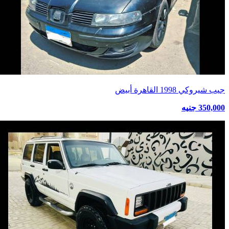
جيب شيروكي 1998 القاهرة أبيض
350,000 جنيه