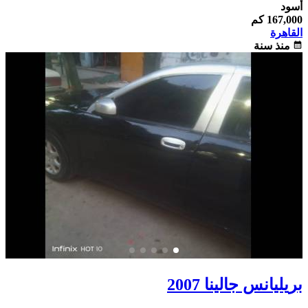
أسود
167,000 كم
القاهرة
calendar_month
منذ سنة
بريليانس جالينا 2007