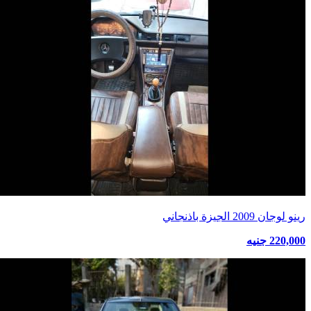
رينو لوجان 2009 الجيزة باذنجاني
220,000 جنيه