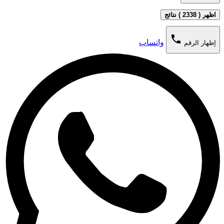
اظهر ( 2338 ) نتائج
phone
واتساب
إظهار الرقم