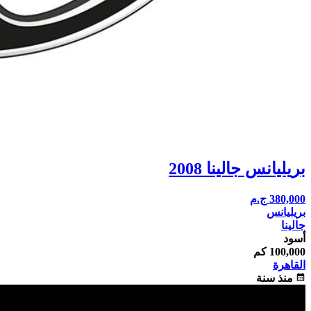
بريليانس جالينا 2008
380,000
ج.م
بريليانس
جالينا
أسود
100,000 كم
القاهرة
calendar_month
منذ سنة