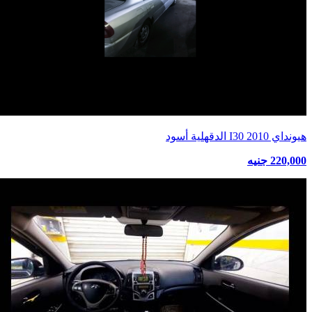
هيونداي I30 2010 الدقهلية أسود
220,000 جنيه