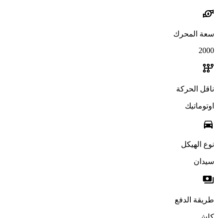
water_pump
سعة المحرك
2000
auto_transmission
ناقل الحركة
اوتوماتيك
directions_car
نوع الهيكل
سيدان
payments
طريقة الدفع
كاش