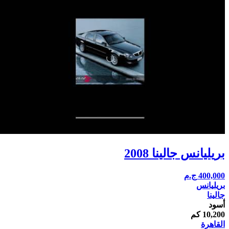
بريليانس جالينا 2008
400,000
ج.م
بريليانس
جالينا
أسود
10,200 كم
القاهرة