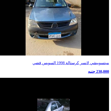
ميتسوبيشي لانسر كرستالة 1998 السويس فضي
230,000 جنيه