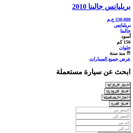
بريليانس جالينا 2010
330,000
ج.م
بريليانس
جالينا
أسود
156 كم
حلوان
calendar_month
منذ سنة
عرض جميع السيارات
ابحث عن سيارة مستعملة
اختار الماركة
اختار الموديل
اختار المحافظة
اختار الحى