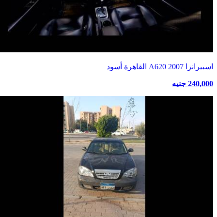
اسبيرانزا A620 2007 القاهرة أسود
240,000 جنيه