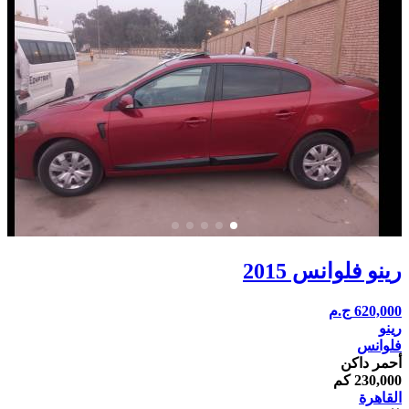
رينو فلوانس 2015
620,000
ج.م
رينو
فلوانس
أحمر داكن
230,000 كم
القاهرة