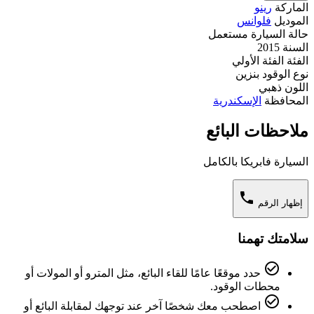
الماركة
رينو
الموديل
فلوانس
حالة السيارة
مستعمل
السنة
2015
الفئة
الفئة الأولي
نوع الوقود
بنزين
اللون
ذهبي
المحافظة
الإسكندرية
ملاحظات البائع
السيارة فابريكا بالكامل
phone
إظهار الرقم
سلامتك تهمنا
check_circle_outline
حدد موقعًا عامًا للقاء البائع، مثل المترو أو المولات أو
محطات الوقود.
check_circle_outline
اصطحب معك شخصًا آخر عند توجهك لمقابلة البائع أو