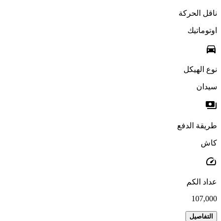
ناقل الحركة
اوتوماتيك
directions_car
نوع الهيكل
سيدان
payments
طريقة الدفع
كاش
speed
عداد الكم
107,000
التفاصيل