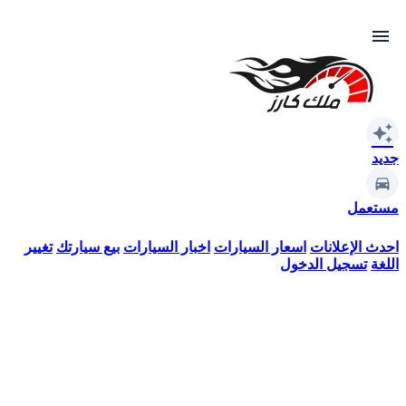
menu
auto_awesome
جديد
مستعمل
احدث الإعلانات
اسعار السيارات
اخبار السيارات
بيع سيارتك
تغيير
اللغة
تسجيل الدخول