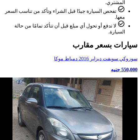
المشتري.
check_circle_outline
تفحص السيارة جيدًا قبل الشراء وتأكد من تناسب السعر
معها.
check_circle_outline
لا تدفع أو تحول أي مبلغ قبل أن تتأكد تمامًا من حالة
السيارة.
سيارات بسعر مقارب
سوزوكي سويفت ديزاير 2016 دمياط موكا
550,000 جنيه