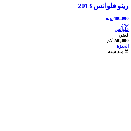
رينو فلوانس 2013
480,000
ج.م
رينو
فلوانس
فضي
240,000 كم
الجيزة
calendar_month
منذ سنة