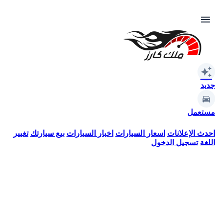
menu
auto_awesome
جديد
مستعمل
احدث الإعلانات
اسعار السيارات
اخبار السيارات
بيع سيارتك
تغيير
اللغة
تسجيل الدخول