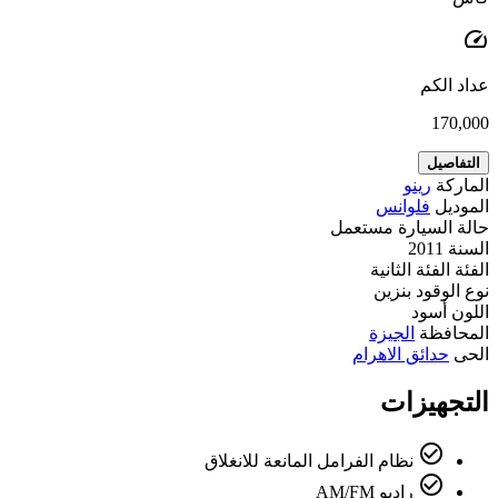
speed
عداد الكم
170,000
التفاصيل
الماركة
رينو
الموديل
فلوانس
حالة السيارة
مستعمل
السنة
2011
الفئة
الفئة الثانية
نوع الوقود
بنزين
اللون
أسود
المحافظة
الجيزة
الحى
حدائق الاهرام
التجهيزات
check_circle_outline
نظام الفرامل المانعة للانغلاق
check_circle_outline
راديو AM/FM