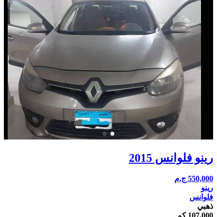
رينو فلوانس 2015
550,000
ج.م
رينو
فلوانس
ذهبي
107,000 كم