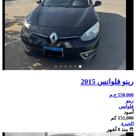
رينو فلوانس 2015
550,000
ج.م
رينو
فلوانس
أسود
151,000 كم
الجيزة
calendar_month
منذ 8 أشهر