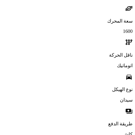
water_pump
سعة المحرك
1600
auto_transmission
ناقل الحركة
اتوماتيك
directions_car
نوع الهيكل
سيدان
payments
طريقة الدفع
كاش