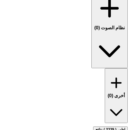
نظام الصوت (
0
)
أخرى (
0
)
اظهر ( 2339 ) نتائج