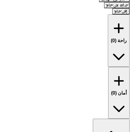
بداية من عام
إلي عام
راحة (
0
)
أمان (
0
)