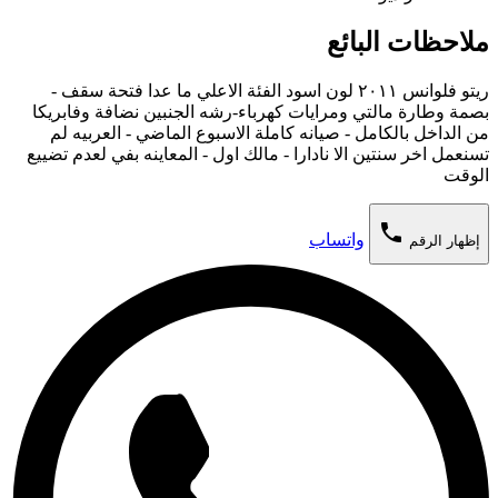
ملاحظات البائع
ريتو فلوانس ٢٠١١ لون اسود الفئة الاعلي ما عدا فتحة سقف -
بصمة وطارة مالتي ومرايات كهرباء-رشه الجنبين نضافة وفابريكا
من الداخل بالكامل - صيانه كاملة الاسبوع الماضي - العربيه لم
تسنعمل اخر سنتين الا نادارا - مالك اول - المعاينه بفي لعدم تضييع
الوقت
phone
واتساب
إظهار الرقم