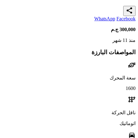
share
WhatsApp
Facebook
300,000
ج.م
منذ 11 شهر
المواصفات البارزة
water_pump
سعة المحرك
1600
auto_transmission
ناقل الحركة
اتوماتيك
directions_car