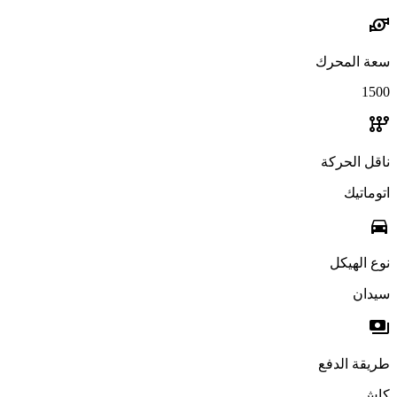
water_pump
سعة المحرك
1500
auto_transmission
ناقل الحركة
اتوماتيك
directions_car
نوع الهيكل
سيدان
payments
طريقة الدفع
كاش