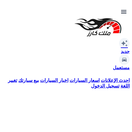
menu
auto_awesome
جديد
مستعمل
احدث الإعلانات
اسعار السيارات
اخبار السيارات
بيع سيارتك
تغيير
اللغة
تسجيل الدخول