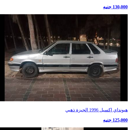
130,000 جنيه
هيونداي اكسيل 1996 الجيزة ذهبي
125,000 جنيه