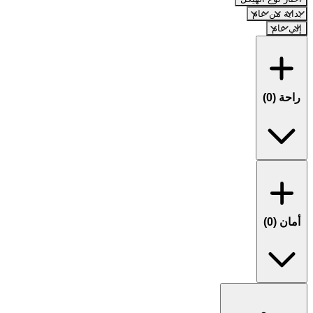
بداية من عام
إلي عام
راحة (
0
)
أمان (
0
)