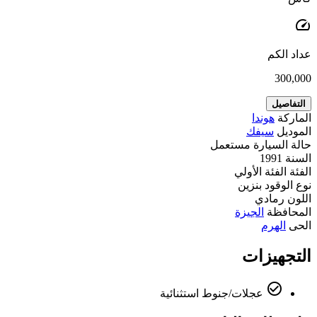
speed
عداد الكم
300,000
التفاصيل
الماركة
هوندا
الموديل
سيفك
حالة السيارة
مستعمل
السنة
1991
الفئة
الفئة الأولي
نوع الوقود
بنزين
اللون
رمادي
المحافظة
الجيزة
الحى
الهرم
التجهيزات
check_circle_outline
عجلات/جنوط استثنائية