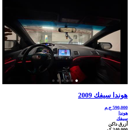
هوندا سيفك 2009
590,000
ج.م
هوندا
سيفك
أزرق داكن
240,000 كم