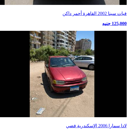
فيات سينا 2002 القاهرة أحمر داكن
125,000 جنيه
لادا سمارا 2006 الإسكندرية فضي