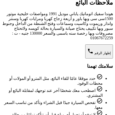
ملاحظات البائع
هوندا سفيك اتوماتيك يابانى موديل 1991 ومواصفات خليجية موتور
1500سى سى وبها باور و أربعة زجاج كهربا ومرايات كهربا وسنتر
وانذار وريموت وكاسيت وسماعات وفتح الشنطة من الداخل وجنوط
سبور وبها تكييف يحتاج صيانة والسيارة بحالة كويسه ولاتحتاج
مصروفات وبها رخصة سنه باسمى والسعر 130000 جنيه - ت :
01067672259
phone
إظهار الرقم
سلامتك تهمنا
check_circle_outline
حدد موقعًا عامًا للقاء البائع، مثل المترو أو المولات أو
محطات الوقود.
check_circle_outline
اصطحب معك شخصًا آخر عند توجهك لمقابلة البائع أو
المشتري.
check_circle_outline
تفحص السيارة جيدًا قبل الشراء وتأكد من تناسب السعر
معها.
check_circle_outline
لا تدفع أو تحول أي مبلغ قبل أن تتأكد تمامًا من حالة