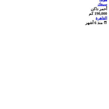
سيفك
أحمر داكن
190,000 كم
القاهرة
calendar_month
منذ 6 أشهر