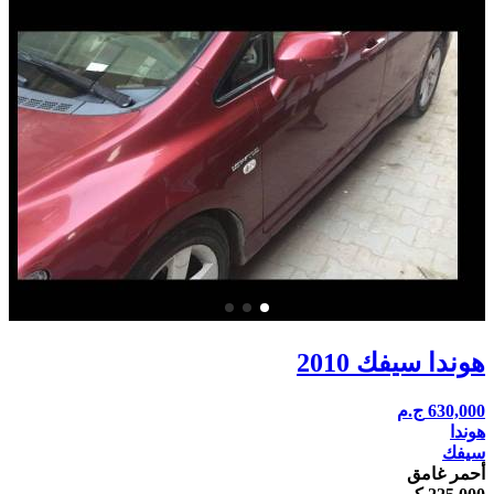
هوندا سيفك 2010
630,000
ج.م
هوندا
سيفك
أحمر غامق