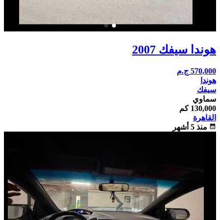
هوندا سيفك 2007
570,000
ج.م
هوندا
سيفك
سماوي
130,000 كم
القاهرة
calendar_month
منذ 5 أشهر