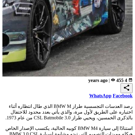
|
remove_red_eye
455
4 years ago
calendar_month
share
WhatsApp
Facebook
رصد العدسات التجسسية طراز BMW M الذي طال انتظاره أثناء
اختباره على الطريق لأول مرة، والذي يأتي بعدد محدود للاحتفال
بالذكرى الخمسين، ويحيي طراز 3.0 CSL Batmobile من عام 1973.
استنادًا إلى سيارة BMW M4 كوبيه الحالية، يكتسب الإصدار الخاص
هيكله وميزات التصميم التي تبدو مشابهة لسيارة BMW 3.0 CSL