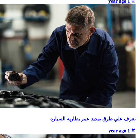
1 year ago
calendar_month
تعرف علي طرق تمديد عمر بطارية السيارة
1 year ago
calendar_month