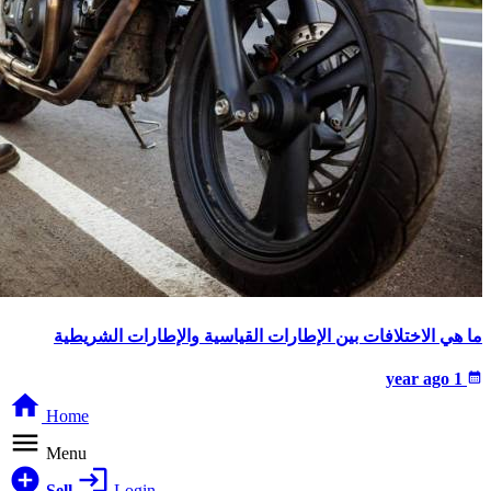
ما هي الاختلافات بين الإطارات القياسية والإطارات الشريطية
1 year ago
calendar_month
home
Home
menu
Menu
add_circle
login
Sell
Login