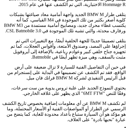
Hommage R الاختبارية، التي تم الكشف عنها في عام 2015.
يتلقى طراز BMW M الجديد واجهة أمامية معاد صياغتها بشبكات
كلوية أصغر بكثير من تلك الموجودة في M4 القياسي، كما أنه
يكتسب غطاء محرك جديد، ومصابيح أمامية مستمدة من BMW M3
ورفارف محدثة، والتي تشبه تلك الموجودة في 3.0 CSL Batmobile.
يتلقى تصميمًا جديدًا للجهة الخلفية أيضًا، مع التغييرات التي تم
إجراؤها على المصد، وصندوق الأمتعة، وأقواس العجلات، كما تم
تجهيزه جناح خلفي كبير وعوادم رباعية، بالإضافة إلى أيروفويل
مثبت بالسقف، وهي ميزة تظهر أيضًا في Batmobile.
في حين أن التفاصيل الفنية للسيارة لا تزال ضعيفة على أرض
الواقع، فقد تم الكشف عن تصميمها في البداية على إنستجرام من
قبل الرئيس التنفيذي لشركة BMW M فرانك فان ميل.
يحتوي النموذج الجديد على علبة تروس يدوية من ست سرعات،
وفقًا للنص "6MT FTW" الذي يظهر على غلافه الخارجي.
لم تكشف BMW M عن أي معلومات إضافية بخصوص تاريخ الكشف
الرسمي عن الطراز أو المواصفات الفنية أو الأسعار المحتملة، وما
هو مؤكد هو أن السيارة ستباع بأعداد محدودة للغاية، كما يتضح من
عبارة "نحبها نادرة" على الغلاف.