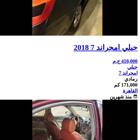
جيلي امجراند 7 2018
410,000
ج.م
جيلي
امجراند 7
رمادي
171,000 كم
القاهرة
calendar_month
منذ شهرين