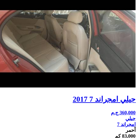
جيلي امجراند 7 2017
360,000
ج.م
جيلي
امجراند 7
أحمر
83,000 كم