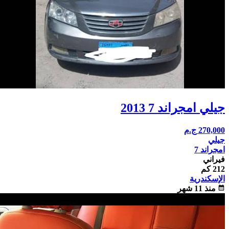
جيلي امجراند 7 2013
270,000
ج.م
جيلي
امجراند 7
فيراني
212 كم
الإسكندرية
calendar_month
منذ 11 شهر